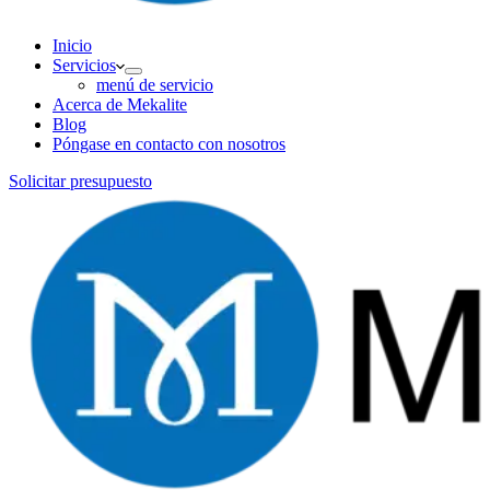
Inicio
Servicios
menú de servicio
Acerca de Mekalite
Blog
Póngase en contacto con nosotros
Solicitar presupuesto