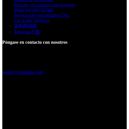
Póngase en contacto con nosotros
Mapa del sitio HTML
Servicios de mecanizado CNC
Cnc Lathe Services
雷电模拟器
Telegram下载
Póngase en contacto con nosotros
Edificio F, Parque Industrial Digital Silicone Valley, Yuanshan
Town, Distrito de Longgang, Shenzhen, China
+86 15013664194
wendy@mekalite.com
Horas de trabajo
De lunes a viernes, de 08.00 a 20.00 h.
Sáb-Dom 09:00AM - 06:00PM
Estamos en línea 7*24 horas para responder a todas sus preguntas
Copyright © 2026 - Mekalite