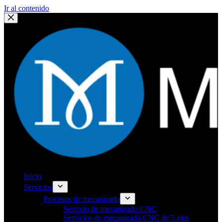
Ir al contenido
Inicio
Servicios
Procesos de mecanizado
Servicio de mecanizado CNC
Servicios de mecanizado CNC de 5 ejes