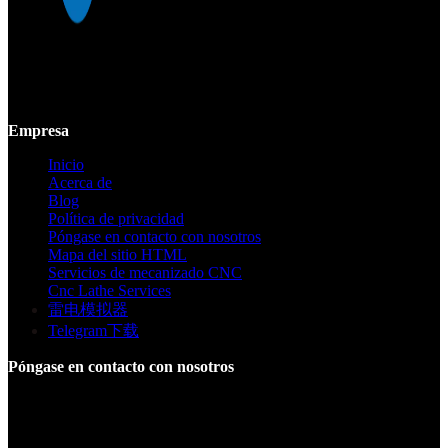
Mekalite proporciona mecanizado CNC de precisión con piezas
personalizadas de alta calidad, garantizando precisión y consistencia
desde prototipos hasta producción a gran escala.
Empresa
Inicio
Acerca de
Blog
Política de privacidad
Póngase en contacto con nosotros
Mapa del sitio HTML
Servicios de mecanizado CNC
Cnc Lathe Services
雷电模拟器
Telegram下载
Póngase en contacto con nosotros
Edificio F, Parque Industrial Digital Silicone Valley, Yuanshan
Town, Distrito de Longgang, Shenzhen, China