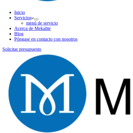
Inicio
Servicios
menú de servicio
Acerca de Mekalite
Blog
Póngase en contacto con nosotros
Solicitar presupuesto