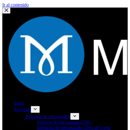
Ir al contenido
Inicio
Servicios
Procesos de mecanizado
Servicio de mecanizado CNC
Servicios de mecanizado CNC de 5 ejes