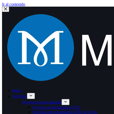
Ir al contenido
Inicio
Servicios
Procesos de mecanizado
Servicio de mecanizado CNC
Servicios de mecanizado CNC de 5 ejes