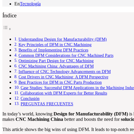
En
Tecnología
Índice
Understanding Design for Manufacturability (DFM)
Key Principles of DFM in CNC Machining
Benefits of Implementing DFM Practices
Common DFM Considerations for CNC Machined Parts
Optimizing Part Design for CNC Machining
CNC Machining China: Advantages of DFM
Influence of CNC Technology Advancements on DFM
Cost Drivers in CNC Machining: A DFM Perspective
Best Practices for DFM in CNC Parts Production
Case Studies: Successful DFM Applications in the Machining Indu
Collaboration with DFM Experts for Better Results
Conclusión
PREGUNTAS FRECUENTES
In today’s world, knowing
Design for Manufacturability (DFM)
is 
makes
CNC Machining China
better and boosts the need for
soluci
This article shows the big wins of using DFM. It leads to top-notch re