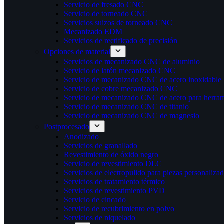
Servicio de fresado CNC
Servicio de torneado CNC
Servicios suizos de torneado CNC
Mecanizado EDM
Servicios de rectificado de precisión
Opciones de material
Servicios de mecanizado CNC de aluminio
Servicio de latón mecanizado CNC
Servicio de mecanizado CNC de acero inoxidable
Servicio de cobre mecanizado CNC
Servicio de mecanizado CNC de acero para herram
Servicio de mecanizado CNC de titanio
Servicio de mecanizado CNC de magnesio
Postprocesado
Anodizado
Servicios de granallado
Revestimiento de óxido negro
Servicio de revestimiento DLC
Servicios de electropulido para piezas personaliza
Servicios de tratamiento térmico
Servicios de revestimiento PVD
Servicio de cincado
Servicio de recubrimiento en polvo
Servicios de niquelado