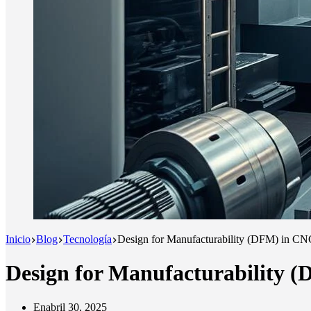
Inicio
Blog
Tecnología
Design for Manufacturability (DFM) in C
Design for Manufacturability 
En
abril 30, 2025