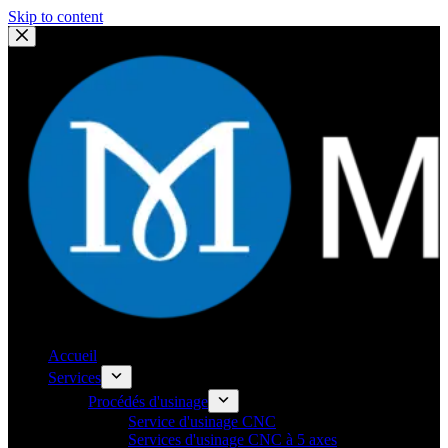
Skip to content
Accueil
Services
Procédés d'usinage
Service d'usinage CNC
Services d'usinage CNC à 5 axes