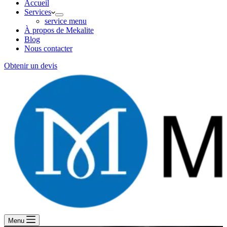
Accueil
Services
service menu
À propos de Mekalite
Blog
Nous contacter
Obtenir un devis
Menu