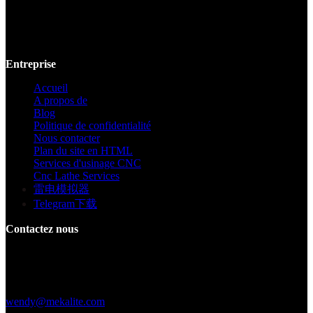
Mekalite fournit un usinage CNC de précision avec des pièces
personnalisées de haute qualité, garantissant la précision et la
cohérence des prototypes jusqu'à la production à grande échelle.
Entreprise
Accueil
A propos de
Blog
Politique de confidentialité
Nous contacter
Plan du site en HTML
Services d'usinage CNC
Cnc Lathe Services
雷电模拟器
Telegram下载
Contactez nous
Bâtiment F, Digital Silicone Valley Industrial Park, Yuanshan Town,
Longgang District, Shenzhen, Chine
+86 15013664194
wendy@mekalite.com