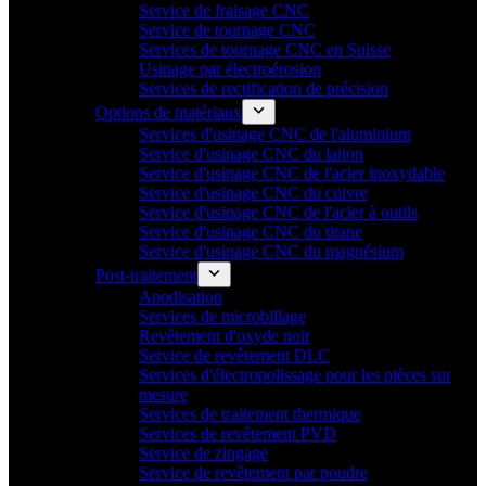
Service de fraisage CNC
Service de tournage CNC
Services de tournage CNC en Suisse
Usinage par électroérosion
Services de rectification de précision
Options de matériaux
Services d'usinage CNC de l'aluminium
Service d'usinage CNC du laiton
Service d'usinage CNC de l'acier inoxydable
Service d'usinage CNC du cuivre
Service d'usinage CNC de l'acier à outils
Service d'usinage CNC du titane
Service d'usinage CNC du magnésium
Post-traitement
Anodisation
Services de microbillage
Revêtement d'oxyde noir
Service de revêtement DLC
Services d'électropolissage pour les pièces sur
mesure
Services de traitement thermique
Services de revêtement PVD
Service de zingage
Service de revêtement par poudre