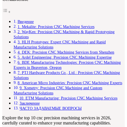
Введение
1. Mekalite: Precision CNC Machining Services
2. WayKen: Precision CNC Machining & Rapid Prototyping
Solutions
3. HLH Prototypes: Expert CNC Machining and Rapid
Manufacturing Solutions
4. DEK: Precision CNC Machining Services from Shenzhen
5. Ardel Engineering: Precision CNC Machining Expertise
6. BDE Manufacturing Technologies: Precision CNC Machining
Experts in Beaverton, Oregon
7. PTJ Hardware Products Co., Ltd.: Precision CNC Machining
Solutions
8. American Micro Industries: Precision CNC Machining Experts
9. Xometry: Precision CNC Machining and Custom
Manufacturing Solutions
10. ETM Manufacturing: Precision CNC Machining Services
Заключение
ЧАСТО ЗАДАВАЕМЫЕ ВОПРОСЫ
Explore the top 10 cnc precision machining services in 2026,
carefully curated to enhance your manufacturing capabilities.