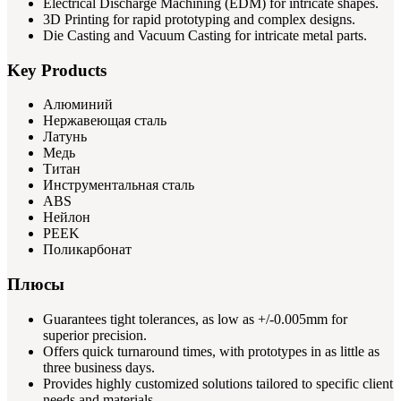
Electrical Discharge Machining (EDM) for intricate shapes.
3D Printing for rapid prototyping and complex designs.
Die Casting and Vacuum Casting for intricate metal parts.
Key Products
Алюминий
Нержавеющая сталь
Латунь
Медь
Титан
Инструментальная сталь
ABS
Нейлон
PEEK
Поликарбонат
Плюсы
Guarantees tight tolerances, as low as +/-0.005mm for
superior precision.
Offers quick turnaround times, with prototypes in as little as
three business days.
Provides highly customized solutions tailored to specific client
needs and materials.