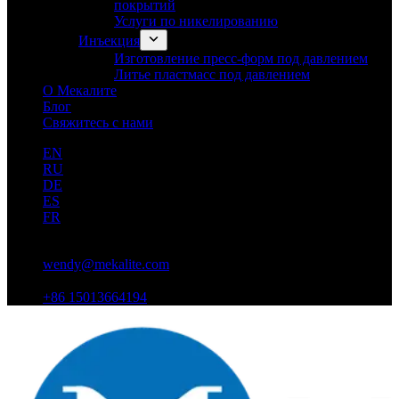
покрытий
Услуги по никелированию
Инъекция
Изготовление пресс-форм под давлением
Литье пластмасс под давлением
О Мекалите
Блог
Свяжитесь с нами
EN
RU
DE
ES
FR
wendy@mekalite.com
+86 15013664194