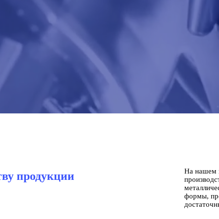
На нашем 
тву продукции
производс
металличе
формы, пр
достаточн