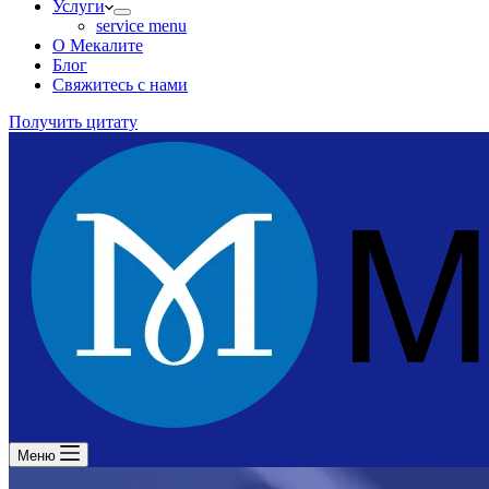
Услуги
service menu
О Мекалите
Блог
Свяжитесь с нами
Получить цитату
Меню