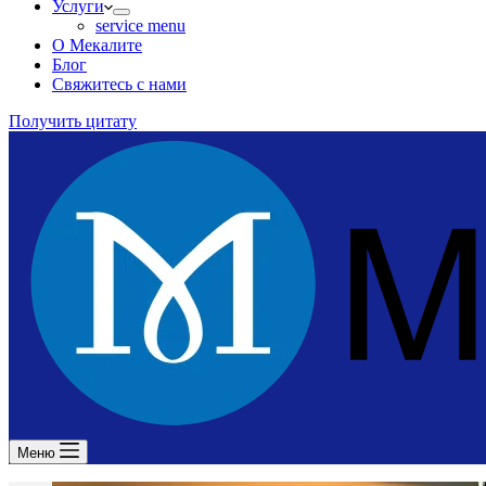
Услуги
service menu
О Мекалите
Блог
Свяжитесь с нами
Получить цитату
Меню