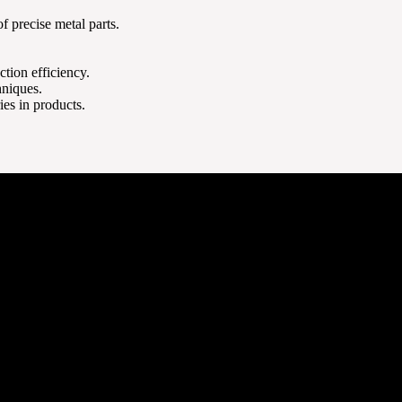
f precise metal parts.
tion efficiency.
hniques.
es in products.