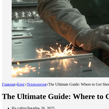
Главная
Блог
Технология
The Ultimate Guide: Where to Get She
The Ultimate Guide: Where to 
На сайте
Декабрь 26, 2025