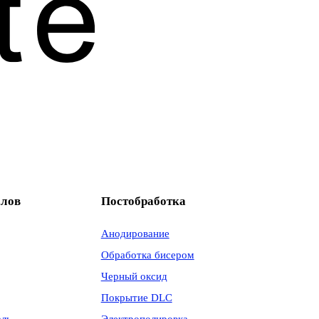
алов
Постобработка
Анодирование
Обработка бисером
Черный оксид
Покрытие DLC