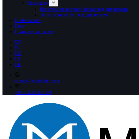
Инъекция
Изготовление пресс-форм под давлением
Литье пластмасс под давлением
О Мекалите
Блог
Свяжитесь с нами
EN
RU
DE
ES
FR
wendy@mekalite.com
+86 15013664194