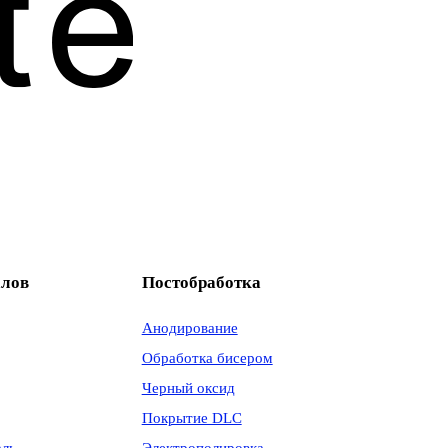
алов
Постобработка
Анодирование
Обработка бисером
Черный оксид
Покрытие DLC