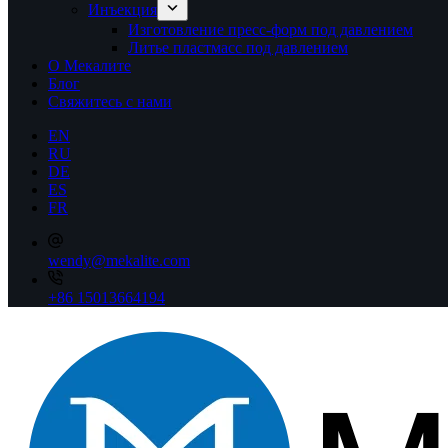
Инъекция
Изготовление пресс-форм под давлением
Литье пластмасс под давлением
О Мекалите
Блог
Свяжитесь с нами
EN
RU
DE
ES
FR
wendy@mekalite.com
+86 15013664194