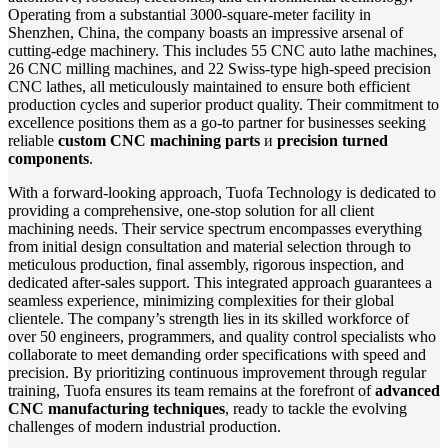
Operating from a substantial 3000-square-meter facility in
Shenzhen, China, the company boasts an impressive arsenal of
cutting-edge machinery. This includes 55 CNC auto lathe machines,
26 CNC milling machines, and 22 Swiss-type high-speed precision
CNC lathes, all meticulously maintained to ensure both efficient
production cycles and superior product quality. Their commitment to
excellence positions them as a go-to partner for businesses seeking
reliable
custom CNC machining parts
и
precision turned
components
.
With a forward-looking approach, Tuofa Technology is dedicated to
providing a comprehensive, one-stop solution for all client
machining needs. Their service spectrum encompasses everything
from initial design consultation and material selection through to
meticulous production, final assembly, rigorous inspection, and
dedicated after-sales support. This integrated approach guarantees a
seamless experience, minimizing complexities for their global
clientele. The company’s strength lies in its skilled workforce of
over 50 engineers, programmers, and quality control specialists who
collaborate to meet demanding order specifications with speed and
precision. By prioritizing continuous improvement through regular
training, Tuofa ensures its team remains at the forefront of
advanced
CNC manufacturing techniques
, ready to tackle the evolving
challenges of modern industrial production.