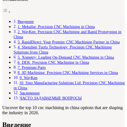
Введение
1. Mekalite: Precision CNC Machining in China
2. WayKen: Precision CNC Machining and Rapid Prototyping in
China
3. RapidDirect: Your Premier CNC Machining Partner in China
4. Shenzhen Tuofa Technology: Precision CNC Machining
Solutions from China
5. Xometry: Leading On-Demand CNC Machining in China
6. DEK: Precision CNC Machining in China
7. Premium Parts
8. AT-Machining: Precision CNC Machining Services in China
9. WayKen
10. Sino Manufacturing Solutions Ltd: Precision CNC Machining
in China
Заключение
ЧАСТО ЗАДАВАЕМЫЕ ВОПРОСЫ
Uncover the top 10 cnc machining in china options that are shaping
the industry in 2026.
Введение