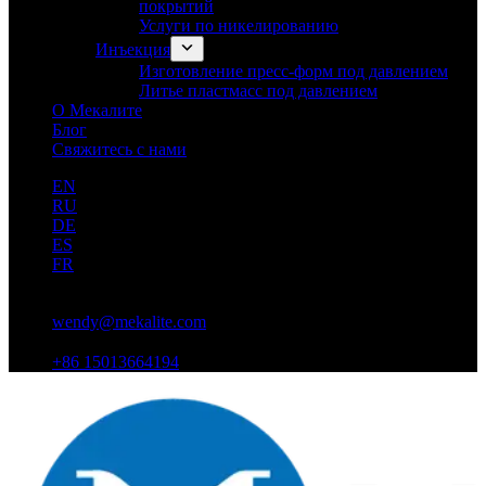
покрытий
Услуги по никелированию
Инъекция
Изготовление пресс-форм под давлением
Литье пластмасс под давлением
О Мекалите
Блог
Свяжитесь с нами
EN
RU
DE
ES
FR
wendy@mekalite.com
+86 15013664194