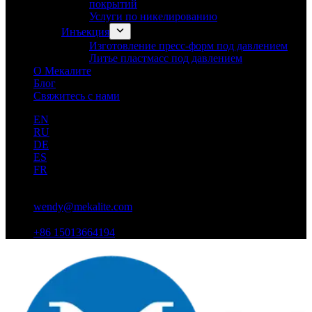
покрытий
Услуги по никелированию
Инъекция
Изготовление пресс-форм под давлением
Литье пластмасс под давлением
О Мекалите
Блог
Свяжитесь с нами
EN
RU
DE
ES
FR
wendy@mekalite.com
+86 15013664194