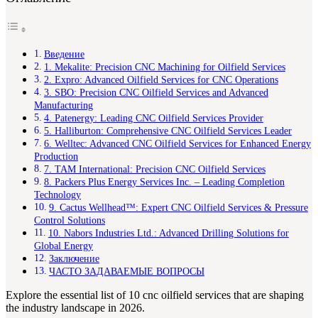
Введение
1. Mekalite: Precision CNC Machining for Oilfield Services
2. Expro: Advanced Oilfield Services for CNC Operations
3. SBO: Precision CNC Oilfield Services and Advanced
Manufacturing
4. Patenergy: Leading CNC Oilfield Services Provider
5. Halliburton: Comprehensive CNC Oilfield Services Leader
6. Welltec: Advanced CNC Oilfield Services for Enhanced Energy
Production
7. TAM International: Precision CNC Oilfield Services
8. Packers Plus Energy Services Inc. – Leading Completion
Technology
9. Cactus Wellhead™: Expert CNC Oilfield Services & Pressure
Control Solutions
10. Nabors Industries Ltd.: Advanced Drilling Solutions for
Global Energy
Заключение
ЧАСТО ЗАДАВАЕМЫЕ ВОПРОСЫ
Explore the essential list of 10 cnc oilfield services that are shaping
the industry landscape in 2026.