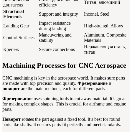
Титан, алюминий
двигателя
efficiency
Structural
Support and integrity
Inconel, Steel
Elements
Impact resistance
Landing Gear
High-strength Alloys
during landing
Maneuvering and
Aluminum, Composite
Control Surfaces
stability
Materials
Нержавеющая сталь,
Крепеж
Secure connections
титан
Machining Processes for CNC Aerospace
CNC machining is key in the aerospace world. It makes sure parts
are made with top precision and quality.
Фрезерование
и
поворот
are the main methods, each for different parts.
Фрезерование
uses spinning tools to cut away material. It’s great
for making complex shapes. This is crucial for airframe and engine
parts.
Поворот
rotates the part against a fixed tool. It’s best for round
parts like shafts. It ensures parts fit perfectly and meet standards.