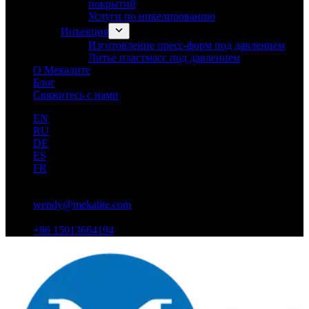
покрытий
Услуги по никелированию
Инъекция
Изготовление пресс-форм под давлением
Литье пластмасс под давлением
О Мекалите
Блог
Свяжитесь с нами
EN
RU
DE
ES
FR
wendy@mekalite.com
+86 15013664194