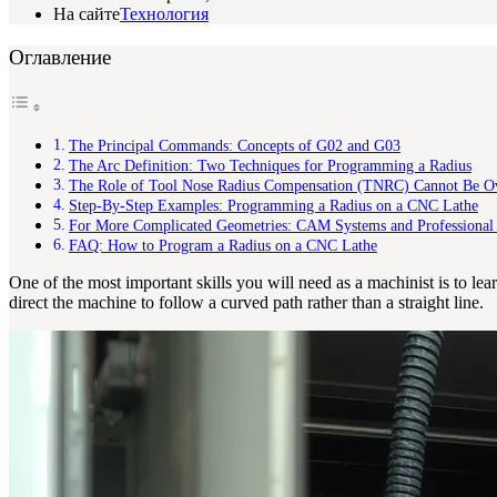
На сайте
Технология
Оглавление
The Principal Commands: Concepts of G02 and G03
The Arc Definition: Two Techniques for Programming a Radius
The Role of Tool Nose Radius Compensation (TNRC) Cannot Be O
Step-By-Step Examples: Programming a Radius on a CNC Lathe
For More Complicated Geometries: CAM Systems and Professional 
FAQ: How to Program a Radius on a CNC Lathe
One of the most important skills you will need as a machinist is to l
direct the machine to follow a curved path rather than a straight line.