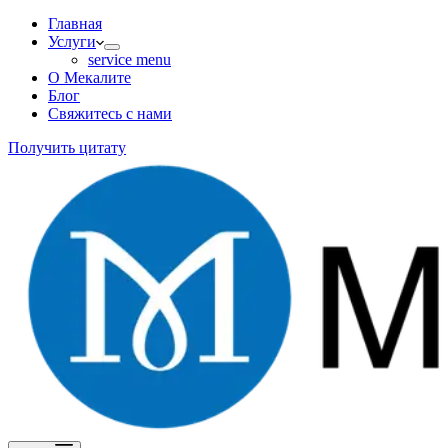
Главная
Услуги
service menu
О Мекалите
Блог
Свяжитесь с нами
Получить цитату